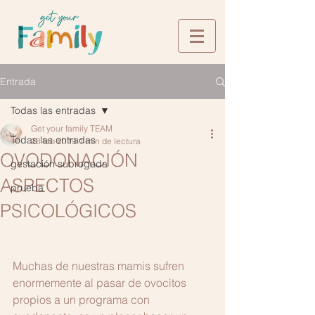
Entrada
Todas las entradas
Get your family TEAM
Todas las entradas
28 feb 2019
1 min de lectura
OVODONACIÓN
gestación subrogada
ASPECTOS
prueba
PSICOLÓGICOS
Muchas de nuestras mamis sufren 
enormemente al pasar de ovocitos 
propios a un programa con 