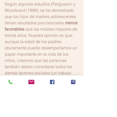
Según algunos estudios (Fergusson y 
Woodward (1999), se ha demostrado 
que los hijos de madres adolescentes 
tienen resultados psicosociales 
menos 
favorables
 que las madres mayores de 
treinta años. Nuestra opinión es que, 
aunque la edad de los padres 
obviamente puede desempeñamos un 
papel importante en la vida de los 
niños, creemos que las personas 
también deben considerar todos los 
demás factores sociales (un trabajo 
estable, cierta seguridad económica y 
madurez, así como un profundo deseo 
de tener hijos), que interactúan en 
nuestras vidas en retrasar 
intencionalmente o sin intención la 
paternidad. 
Haz que tu familia piense que la 