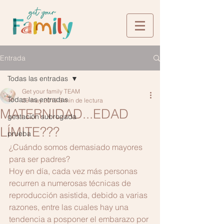
Entrada
Todas las entradas
Get your family TEAM
Todas las entradas
29 may 2019
3 min de lectura
MATERNIDAD...EDAD
gestación subrogada
LÍMITE???
prueba
¿Cuándo somos demasiado mayores 
para ser padres?
Hoy en día, cada vez más personas 
recurren a numerosas técnicas de 
reproducción asistida, debido a varias 
razones, entre las cuales hay una 
tendencia a posponer el embarazo por 